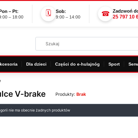
Zadzwoń do
Pon – Pt:
Sob:
🗓
☎
25 797 10 
9:00 – 18:00
9:00 – 14:00
kcesoria
Dla dzieci
Części do e-hulajnóg
Sport
Serw
e
lce V-brake
Produkty:
Brak
 produktów
egorii nie ma obecnie żadnych produktów