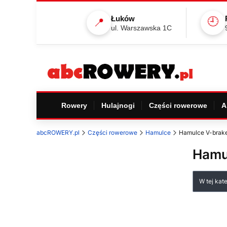
Łuków
🕘
📍
ul. Warszawska 1C
Rowery
Hulajnogi
Części rowerowe
A
abcROWERY.pl
Części rowerowe
Hamulce
Hamulce V-brak
Hamu
Lista
W tej kat