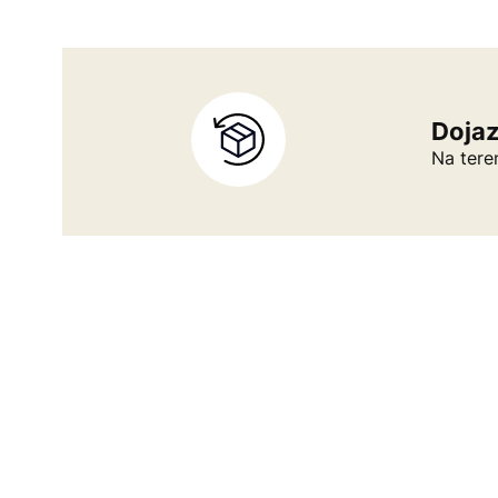
Doja
Na tere