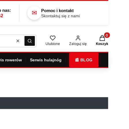
 nas:
Pomoc i kontakt
✉
62
Skontaktuj się z nami
Produkty w kos
Wyczyść
Szukaj
Ulubione
Zaloguj się
Koszyk
is rowerów
Serwis hulajnóg
📰 BLOG