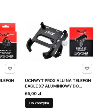
UCHWYT PROX ALU NA TELEFON
EAGLE X7 ALUMINIOWY DO
SMARTPHONA CZARNY
Cena
65,00 zł
OBRACANY 360st
Do koszyka