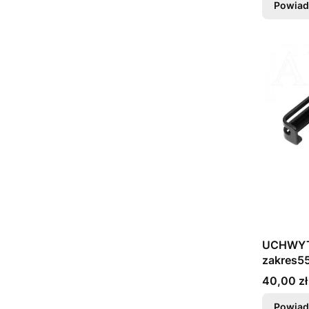
Powiad
UCHWYT
zakres5
GUB P10
Cena
40,00 zł
Powiad