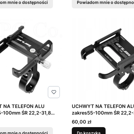
om mnie o dostępności
Powiadom mnie o dostępno
 NA TELEFON ALU
UCHWYT NA TELEFON AL
5-100mm ŚR 22,2-31,8
zakres55-100mm ŚR 22,2-
GUB P30
Cena
60,00 zł
om mnie o dostępności
Do koszyka