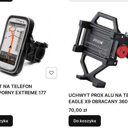
 NA TELEFON
ORNY EXTREME 177
UCHWYT PROX ALU NA TELEFON
EAGLE X9 OBRACANY 360
Cena
70,00 zł
zyka
Do koszyka