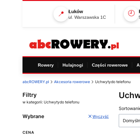
Łuków
🕘
📍
ul. Warszawska 1C
Rowery
Hulajnogi
Części rowerowe
A
abcROWERY.pl
Akcesoria rowerowe
Uchwytydo telefonu
Uchw
Filtry
w kategorii: Uchwytydo telefonu
Lista
Sortowani
Wybrane
Wyczyść
Domyśl
CENA