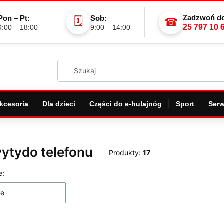
Zadzwoń do
Pon – Pt:
Sob:
🗓
☎
25 797 10 
9:00 – 18:00
9:00 – 14:00
kcesoria
Dla dzieci
Części do e-hulajnóg
Sport
Serw
ytydo telefonu
Produkty:
17
 produktów
e:
ne