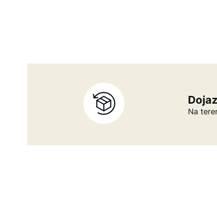
Doja
Na tere