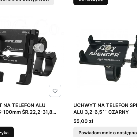
 NA TELEFON ALU
UCHWYT NA TELEFON SP
5-100mm ŚR.22,2-31,8
ALU 3,2-6,5`` CZARNY
US
Cena
55,00 zł
zyka
Powiadom mnie o dostępno