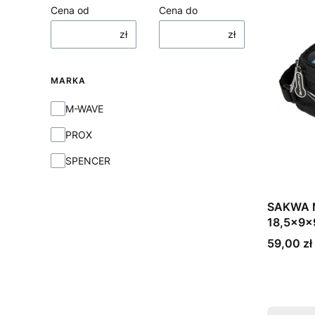
Cena od
Cena do
zł
zł
MARKA
Marka
M-WAVE
PROX
SPENCER
SAKWA 
18,5x9x
Cena
59,00 zł