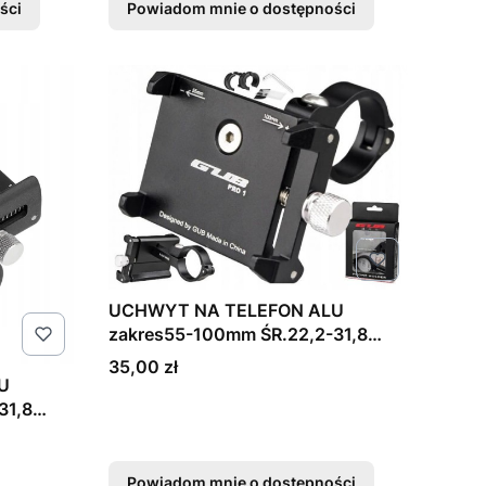
ści
Powiadom mnie o dostępności
UCHWYT NA TELEFON ALU
zakres55-100mm ŚR.22,2-31,8
GUB G-81
Cena
35,00 zł
U
31,8
Powiadom mnie o dostępności