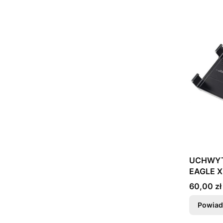
UCHWYT PROX AL
EAGLE X
Cena
60,00 zł
Powiad