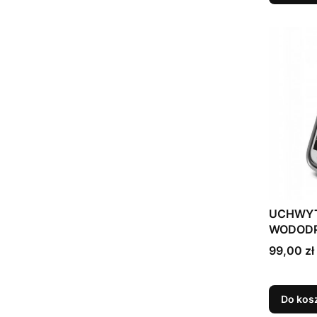
UCHWYT
WODODP
Cena
99,00 zł
Do kos