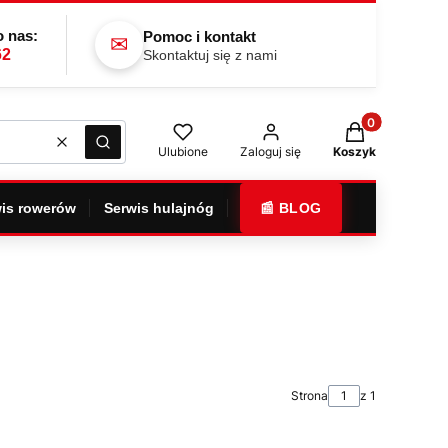
 nas:
Pomoc i kontakt
✉
62
Skontaktuj się z nami
Produkty w kos
Wyczyść
Szukaj
Ulubione
Zaloguj się
Koszyk
is rowerów
Serwis hulajnóg
📰 BLOG
Strona
z 1