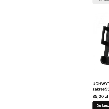
UCHWYT
zakres5
GUB PL
Cena
85,00 zł
Do kos