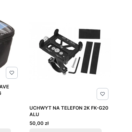
AVE
6
UCHWYT NA TELEFON 2K FK-G20
ALU
Cena
50,00 zł