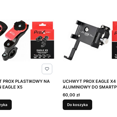
LASTIKOWY NA
UCHWYT PROX EAGLE X4
 EAGLE X5
ALUMINIOWY DO SMART
CZARNY OBRACANY
Cena
60,00 zł
zyka
Do koszyka