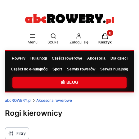
Produkty w koszy
Otwórz wyszukiwarkę
Menu
Szukaj
Zaloguj się
Koszyk
Rowery
Hulajnogi
Części rowerowe
Akcesoria
Dla dzieci
Części do e-hulajnóg
Sport
Serwis rowerów
Serwis hulajnóg
📰 BLOG
abcROWERY.pl
Akcesoria rowerowe
Rogi kierownicy
Filtry