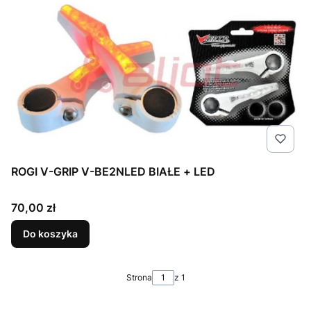
ROGI V-GRIP V-BE2NLED BIAŁE + LED
Cena
70,00 zł
Do koszyka
Strona
z 1