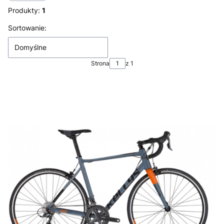
Produkty:
1
Lista produktów
Sortowanie:
Domyślne
Strona
z 1