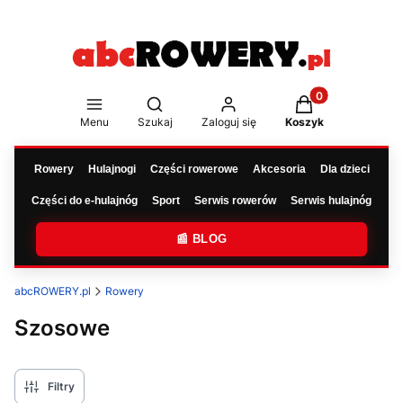
Produkty w koszy
Otwórz wyszukiwarkę
Menu
Szukaj
Zaloguj się
Koszyk
Rowery
Hulajnogi
Części rowerowe
Akcesoria
Dla dzieci
Części do e-hulajnóg
Sport
Serwis rowerów
Serwis hulajnóg
📰 BLOG
abcROWERY.pl
Rowery
Szosowe
Filtry