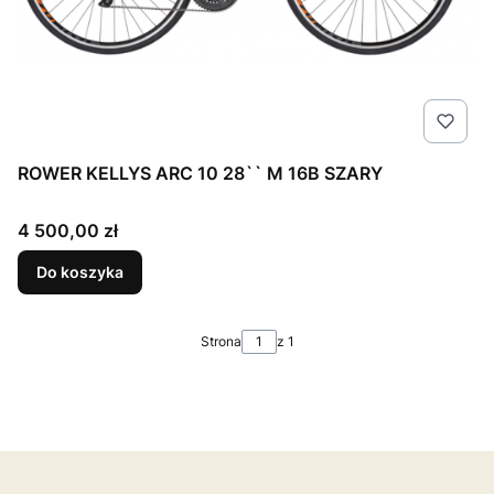
ROWER KELLYS ARC 10 28`` M 16B SZARY
Cena
4 500,00 zł
Do koszyka
Strona
z 1