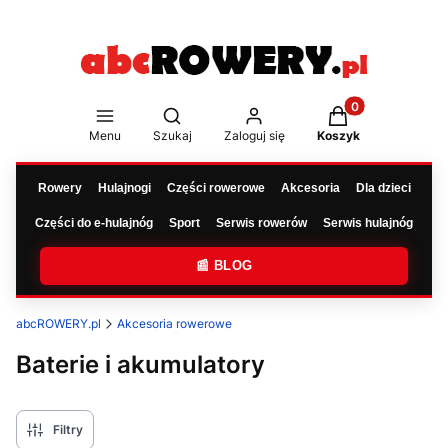
Produkty w koszy
Otwórz wyszukiwarkę
Menu
Szukaj
Zaloguj się
Koszyk
Rowery
Hulajnogi
Części rowerowe
Akcesoria
Dla dzieci
Części do e-hulajnóg
Sport
Serwis rowerów
Serwis hulajnóg
📰 BLOG
abcROWERY.pl
Akcesoria rowerowe
Baterie i akumulatory
Filtry