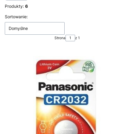
Produkty:
6
Lista produktów
Sortowanie:
Domyślne
Strona
z 1