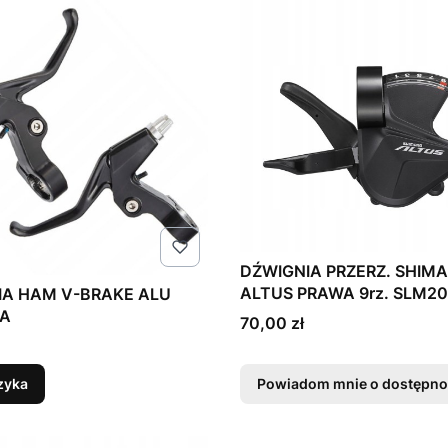
DŹWIGNIA PRZERZ. SHIM
ALTUS PRAWA 9rz. SLM2
IA HAM V-BRAKE ALU
0A
Cena
70,00 zł
zyka
Powiadom mnie o dostępno