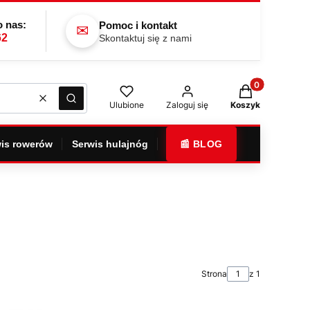
 nas:
Pomoc i kontakt
✉
62
Skontaktuj się z nami
Produkty w kos
Wyczyść
Szukaj
Ulubione
Zaloguj się
Koszyk
is rowerów
Serwis hulajnóg
📰 BLOG
Strona
z 1