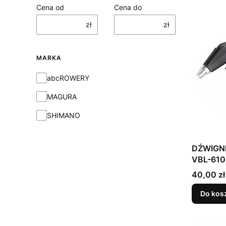
Cena od
Cena do
zł
zł
MARKA
Marka
abcROWERY
MAGURA
SHIMANO
DŹWIGN
VBL-61
Cena
40,00 zł
Do kos