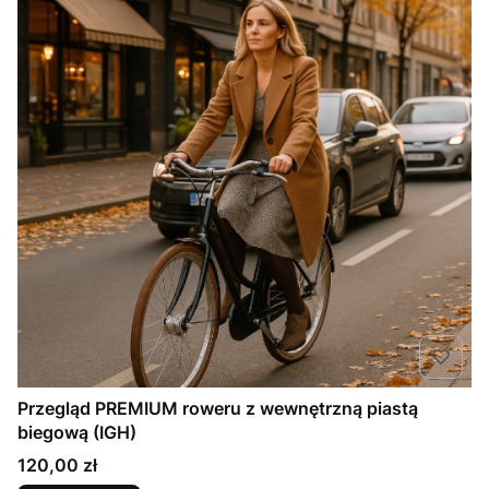
Przegląd PREMIUM roweru z wewnętrzną piastą
biegową (IGH)
Cena
120,00 zł