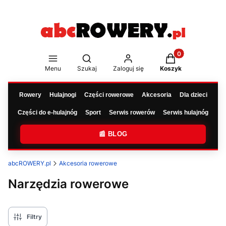
Produkty w koszy
Otwórz wyszukiwarkę
Menu
Szukaj
Zaloguj się
Koszyk
Rowery
Hulajnogi
Części rowerowe
Akcesoria
Dla dzieci
Części do e-hulajnóg
Sport
Serwis rowerów
Serwis hulajnóg
📰 BLOG
abcROWERY.pl
Akcesoria rowerowe
Narzędzia rowerowe
Filtry