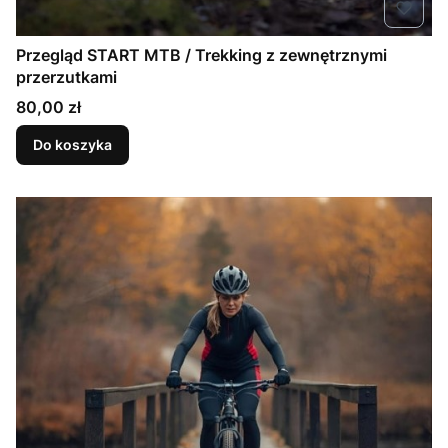
Przegląd START MTB / Trekking z zewnętrznymi
przerzutkami
Cena
80,00 zł
Do koszyka