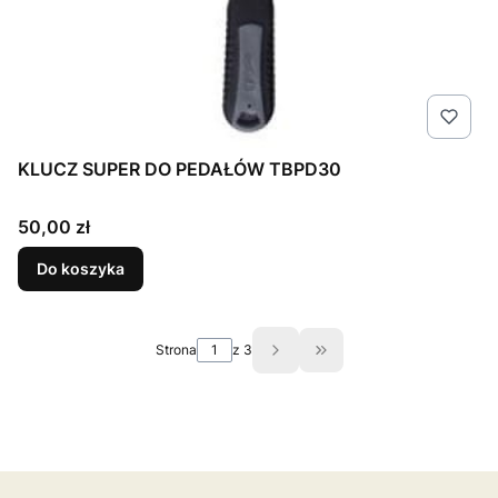
KLUCZ SUPER DO PEDAŁÓW TBPD30
Cena
50,00 zł
Do koszyka
Strona
z 3
Przejdź do ostatniej st