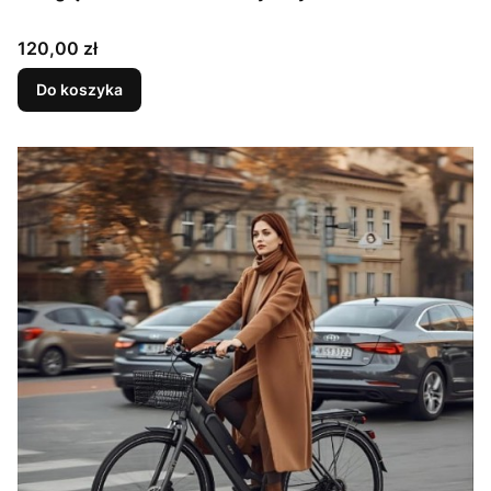
Cena
120,00 zł
Do koszyka