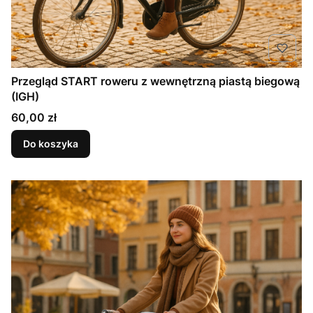
Przegląd START roweru z wewnętrzną piastą biegową
(IGH)
Cena
60,00 zł
Do koszyka