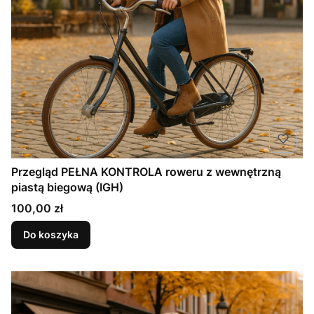
Przegląd PEŁNA KONTROLA roweru z wewnętrzną
piastą biegową (IGH)
Cena
100,00 zł
Do koszyka