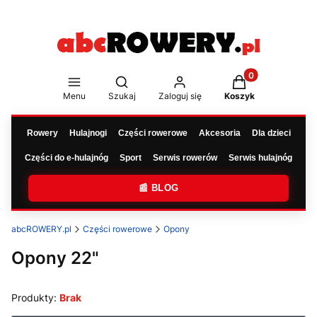
Produkty w koszy
Otwórz wyszukiwarkę
Menu
Szukaj
Zaloguj się
Koszyk
Rowery
Hulajnogi
Części rowerowe
Akcesoria
Dla dzieci
Części do e-hulajnóg
Sport
Serwis rowerów
Serwis hulajnóg
📰 BLOG
abcROWERY.pl
Części rowerowe
Opony
Opony 22"
Produkty:
Brak