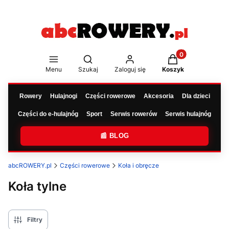
Produkty w koszy
Otwórz wyszukiwarkę
Menu
Szukaj
Zaloguj się
Koszyk
Rowery
Hulajnogi
Części rowerowe
Akcesoria
Dla dzieci
Części do e-hulajnóg
Sport
Serwis rowerów
Serwis hulajnóg
📰 BLOG
abcROWERY.pl
Części rowerowe
Koła i obręcze
Koła tylne
Filtry