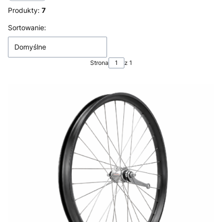
Produkty:
7
Lista produktów
Sortowanie:
Domyślne
Strona
z 1