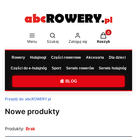
Produkty w koszy
Otwórz wyszukiwarkę
Menu
Szukaj
Zaloguj się
Koszyk
Rowery
Hulajnogi
Części rowerowe
Akcesoria
Dla dzieci
Części do e-hulajnóg
Sport
Serwis rowerów
Serwis hulajnóg
📰 BLOG
Przejdź do:
abcROWERY.pl
Nowe produkty
Produkty:
Brak