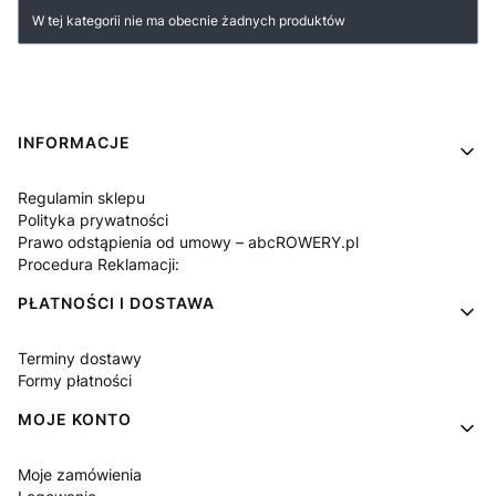
Lista produktów
W tej kategorii nie ma obecnie żadnych produktów
Linki w stopce
INFORMACJE
Regulamin sklepu
Polityka prywatności
Prawo odstąpienia od umowy – abcROWERY.pl
Procedura Reklamacji:
PŁATNOŚCI I DOSTAWA
Terminy dostawy
Formy płatności
MOJE KONTO
Moje zamówienia